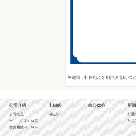
关键词：扫振电动牙刷声波电机 强动
公司介绍
电磁阀
核心优势
新闻
公司概况
电磁阀
行业
米兰（中国）体育
常见
官方网站-AC Milan
荣誉资质