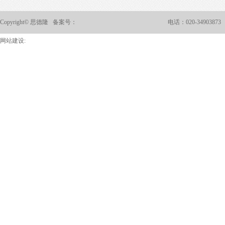
Copyright© 思德隆 备案号：
电话：020-34903873
网站建设: